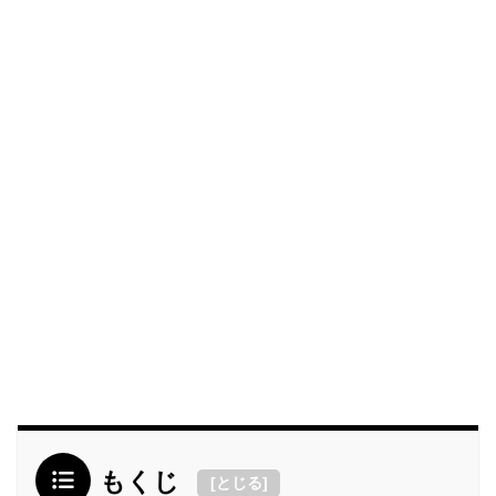
もくじ
[
とじる
]